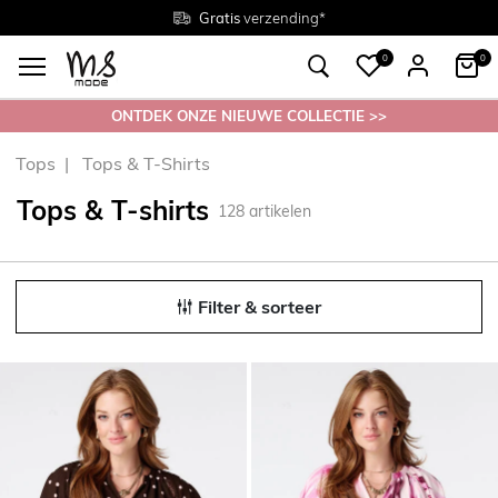
Gratis
Gratis
retourneren in de winkel
Maten
verzending*
38 - 54
0
0
ONTDEK ONZE NIEUWE COLLECTIE >>
Tops
Tops & T-Shirts
Tops & T-shirts
128
artikelen
Filter & sorteer