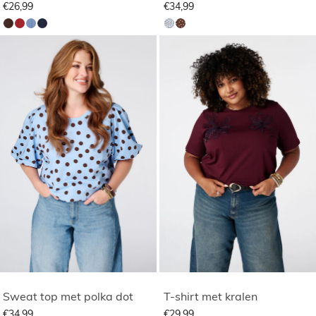
€26,99
€34,99
Sweat top met polka dot
T-shirt met kralen
€34,99
€29,99