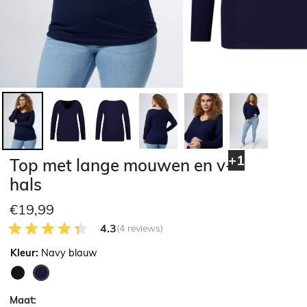
+1
Top met lange mouwen en v-
hals
€19,99
4.3 van 5 Klantenbeoordeling
4.3
(4 reviews)
Kleur:
Navy blauw
geselecteerd
Maat: