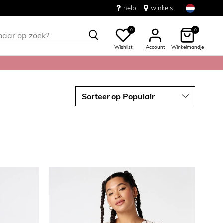
help
winkels
0
0
Wishlist
Account
Winkelmandje