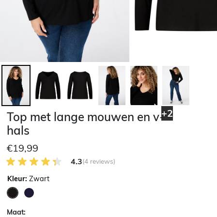
+2
Top met lange mouwen en v-
hals
€19,99
4.3 van 5 Klantenbeoordeling
4.3
(4 reviews)
Kleur:
Zwart
geselecteerd
Maat: