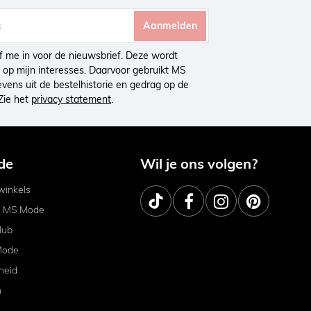
Aanmelden
ijf me in voor de nieuwsbrief. Deze wordt
op mijn interesses. Daarvoor gebruikt MS
ens uit de bestelhistorie en gedrag op de
Zie het
privacy statement
.
de
Wil je ons volgen?
inkels
j MS Mode
lub
Mode
heid
m