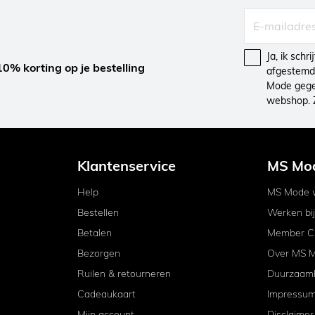
Ja, ik schr
10% korting op je bestelling
afgestemd 
Mode gegev
webshop. 
Klantenservice
MS Mo
Help
MS Mode w
Bestellen
Werken bi
Betalen
Member C
Bezorgen
Over MS 
Ruilen & retourneren
Duurzaam
Cadeaukaart
Impressu
Mijn account
Disclaimer