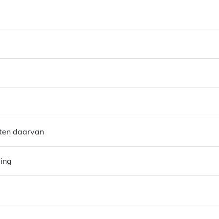
sten daarvan
ping