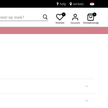
help
winkels
0
0
Wishlist
Account
Winkelmandje