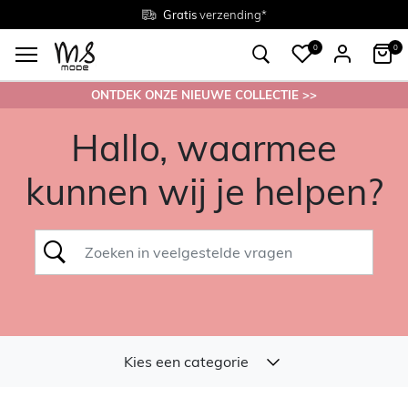
Gratis
Gratis
retourneren in de winkel
Maten
verzending*
38 - 54
0
0
ONTDEK ONZE NIEUWE COLLECTIE >>
Hallo, waarmee
kunnen wij je helpen?
Kies een categorie