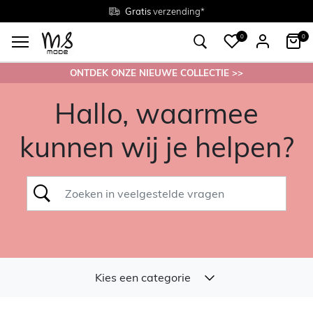
Gratis
Gratis
retourneren in de winkel
Maten
verzending*
38 - 54
0
0
ONTDEK ONZE NIEUWE COLLECTIE >>
Hallo, waarmee
kunnen wij je helpen?
Kies een categorie