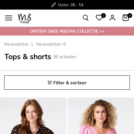
Gratis
Gratis
retourneren in de winkel
Maten
verzending*
38 - 54
0
0
ONTDEK ONZE NIEUWE COLLECTIE >>
Newsletter
Newsletter-5
Tops & shorts
90
artikelen
Filter & sorteer