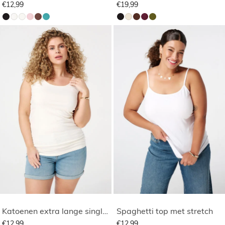
€12,99
€19,99
Katoenen extra lange singlet
Spaghetti top met stretch
€12,99
€12,99