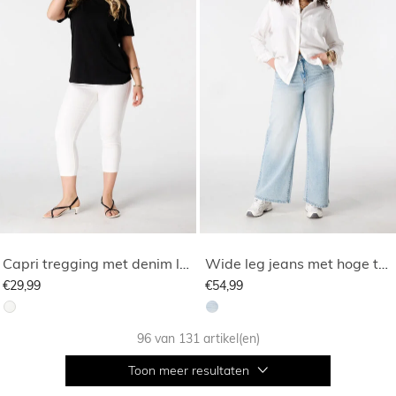
Capri tregging met denim look
Wide leg jeans met hoge taille
€29,99
€54,99
96 van 131 artikel(en)
Toon meer resultaten