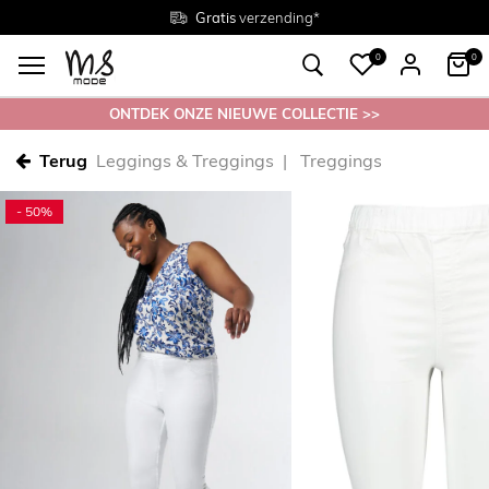
Gratis
Gratis
retourneren in de winkel
Maten
verzending*
38 - 54
0
0
ONTDEK ONZE NIEUWE COLLECTIE >>
Terug
Leggings & Treggings
Treggings
- 50%