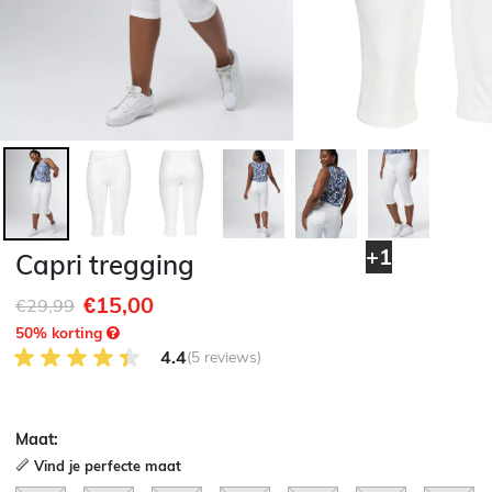
+1
Capri tregging
€15,00
Afgeprijsd van
naar
€29,99
50
% korting
4.4 van 5 Klantenbeoordeling
4.4
(5 reviews)
Maat:
Vind je perfecte maat