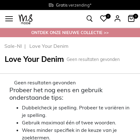
Gratis
Gratis
retourneren in de winkel
Maten
verzending*
38 - 54
0
0
ONTDEK ONZE NIEUWE COLLECTIE >>
Sale-Nl
Love Your Denim
Love Your Denim
Geen resultaten gevonden
Geen resultaten gevonden
Probeer het nog eens en gebruik
onderstaande tips:
Dubbelcheck je spelling. Probeer te variëren in
je spelling.
Gebruik maximaal één of twee woorden.
Wees minder specifiek in de keuze van je
zoektermen.