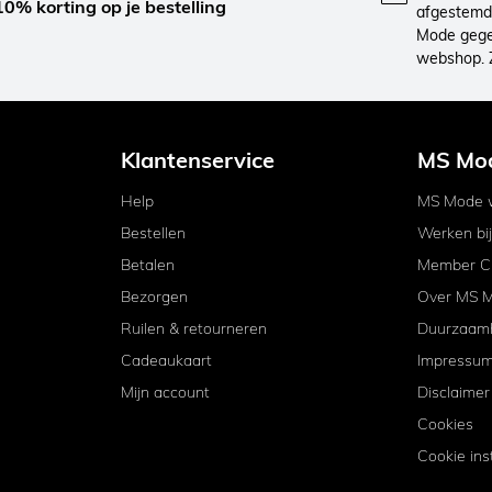
10% korting op je bestelling
afgestemd 
Mode gegev
webshop. 
Klantenservice
MS Mo
Help
MS Mode w
Bestellen
Werken bi
Betalen
Member C
Bezorgen
Over MS 
Ruilen & retourneren
Duurzaam
Cadeaukaart
Impressu
Mijn account
Disclaimer
Cookies
Cookie ins