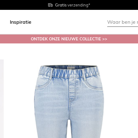
Gratis
Gratis
retourneren in de winkel
Maten
verzending*
38 - 54
Inspiratie
ONTDEK ONZE NIEUWE COLLECTIE >>