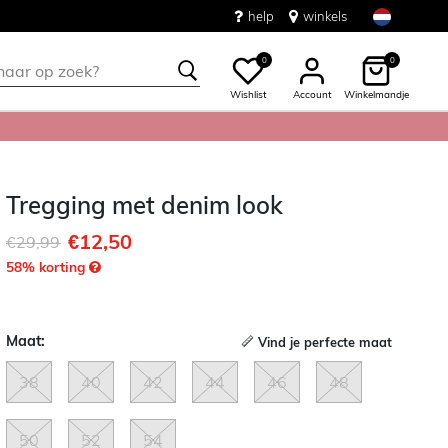
help
winkels
0
0
Wishlist
Account
Winkelmandje
Tregging met denim look
€12,50
Afgeprijsd van
naar
€29,99
58
% korting
Maat:
Vind je perfecte maat
38
40
42
44
46
48
50
52
54