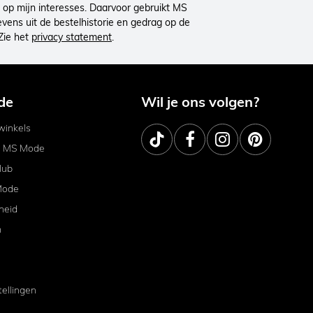
op mijn interesses. Daarvoor gebruikt MS
ens uit de bestelhistorie en gedrag op de
Zie het
privacy statement
.
de
Wil je ons volgen?
inkels
j MS Mode
lub
Mode
heid
m
tellingen