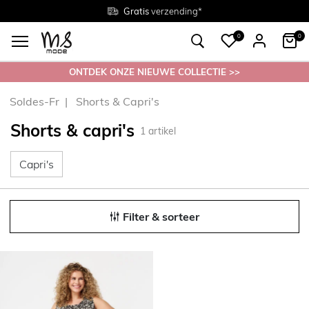
Gratis
Gratis
retourneren in de winkel
Maten
verzending*
38 - 54
0
0
ONTDEK ONZE NIEUWE COLLECTIE >>
Soldes-Fr
Shorts & Capri's
Shorts & capri's
1
artikel
Capri's
Capri's
Filter & sorteer