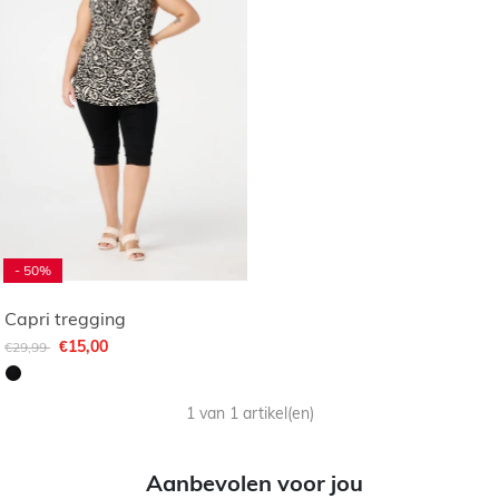
- 50%
Capri tregging
Afgeprijsd van
naar
€15,00
€29,99
1 van 1 artikel(en)
Aanbevolen voor jou