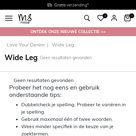
Gratis
Gratis
retourneren in de winkel
Maten
verzending*
38 - 54
0
0
ONTDEK ONZE NIEUWE COLLECTIE >>
Love Your Denim
Wide Leg
Wide Leg
Geen resultaten gevonden
Geen resultaten gevonden
Probeer het nog eens en gebruik
onderstaande tips:
Dubbelcheck je spelling. Probeer te variëren in
je spelling.
Gebruik maximaal één of twee woorden.
Wees minder specifiek in de keuze van je
zoektermen.