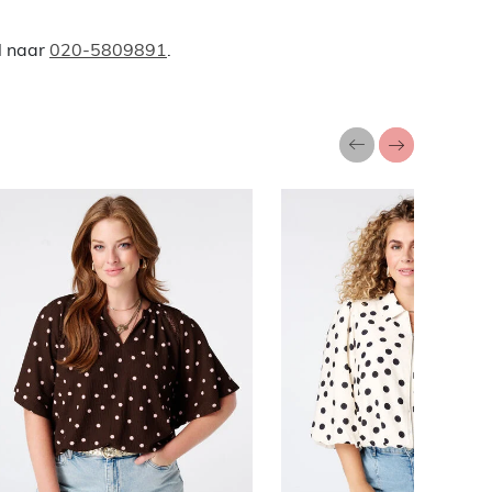
l naar
020-5809891
.