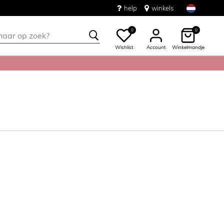
help
winkels
0
0
Wishlist
Account
Winkelmandje