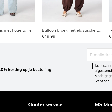
s met hoge taille
Balloon broek met elastische taille
T
€49,99
€
Ja, ik schr
10% korting op je bestelling
afgestemd 
Mode gegev
webshop. 
Klantenservice
MS Mo