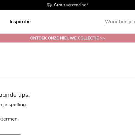
Gratis
Gratis
retourneren in de winkel
Maten
verzending*
38 - 54
Inspiratie
ONTDEK ONZE NIEUWE COLLECTIE >>
aande tips:
 je spelling.
ektermen.