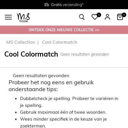
Gratis
Gratis
retourneren in de winkel
Maten
verzending*
38 - 54
0
0
ONTDEK ONZE NIEUWE COLLECTIE >>
MS Collection
Cool Colormatch
Cool Colormatch
Geen resultaten gevonden
Geen resultaten gevonden
Probeer het nog eens en gebruik
onderstaande tips:
Dubbelcheck je spelling. Probeer te variëren in
je spelling.
Gebruik maximaal één of twee woorden.
Wees minder specifiek in de keuze van je
zoektermen.