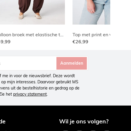
Balloon broek met elastische taille
Top met print en v-hals
49,99
€26,99
Aanmelden
ijf me in voor de nieuwsbrief. Deze wordt
op mijn interesses. Daarvoor gebruikt MS
ens uit de bestelhistorie en gedrag op de
Zie het
privacy statement
.
de
Wil je ons volgen?