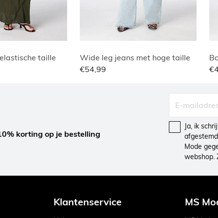
lastische taille
Wide leg jeans met hoge taille
€54,99
€
Ja, ik schr
10% korting op je bestelling
afgestemd 
Mode gegev
webshop. 
Klantenservice
MS Mo