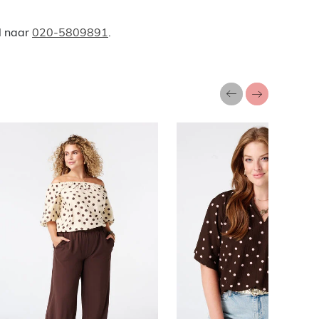
l naar
020-5809891
.