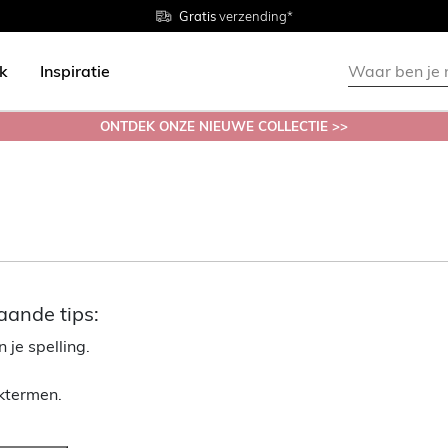
Gratis
Gratis
retourneren in de winkel
Maten
verzending*
38 - 54
ok
Inspiratie
ONTDEK ONZE NIEUWE COLLECTIE >>
aande tips:
 je spelling.
ektermen.