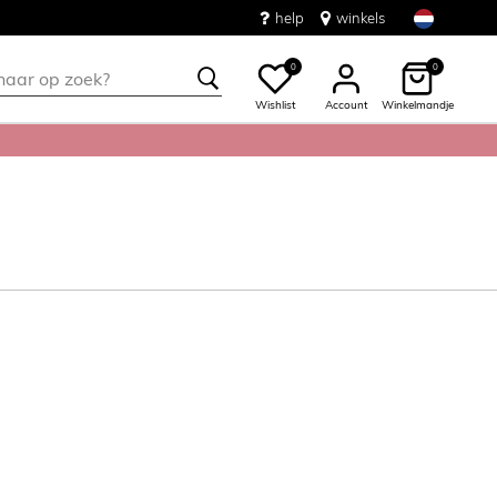
help
winkels
0
0
Wishlist
Account
Winkelmandje