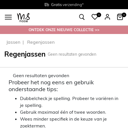
Gratis
Gratis
retourneren in de winkel
Maten
verzending*
38 - 54
0
0
ONTDEK ONZE NIEUWE COLLECTIE >>
Jassen
Regenjassen
Regenjassen
Geen resultaten gevonden
Geen resultaten gevonden
Probeer het nog eens en gebruik
onderstaande tips:
Dubbelcheck je spelling. Probeer te variëren in
je spelling.
Gebruik maximaal één of twee woorden.
Wees minder specifiek in de keuze van je
zoektermen.