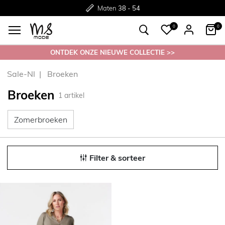
Gratis
Gratis
retourneren in de winkel
Maten
verzending*
38 - 54
0
0
ONTDEK ONZE NIEUWE COLLECTIE >>
Sale-Nl
Broeken
Broeken
1
artikel
Zomerbroeken
Zomerbroeken
Filter & sorteer