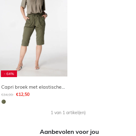
- 64%
Capri broek met elastische taille
Afgeprijsd van
naar
€12,50
€34,99
1 van 1 artikel(en)
Aanbevolen voor jou