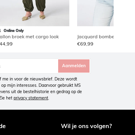
Online Only
allon broek met cargo look
Jacquard bomber jasje
44,99
€69,99
Aanmelden
ijf me in voor de nieuwsbrief. Deze wordt
op mijn interesses. Daarvoor gebruikt MS
ens uit de bestelhistorie en gedrag op de
Zie het
privacy statement
.
de
Wil je ons volgen?