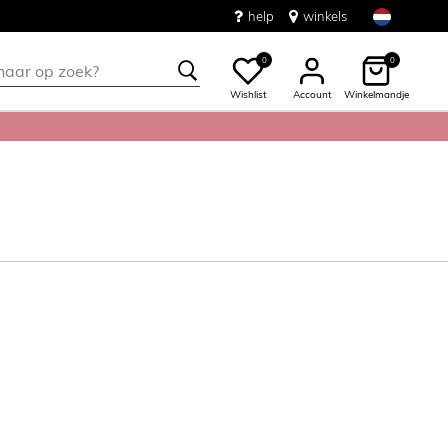
help
winkels
0
0
Wishlist
Account
Winkelmandje