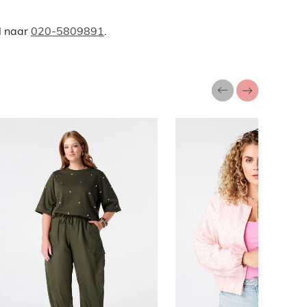
l naar
020-5809891
.