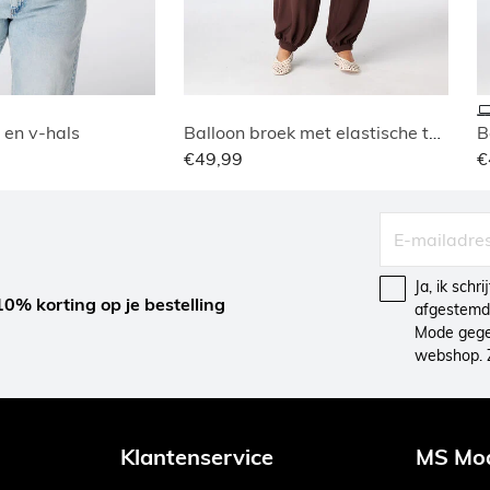
 en v-hals
Balloon broek met elastische taille
B
€49,99
€
Ja, ik schr
10% korting op je bestelling
afgestemd 
Mode gegev
webshop. 
Klantenservice
MS Mo