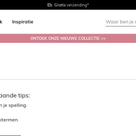
Gratis
Gratis
retourneren in de winkel
Maten
verzending*
38 - 54
ok
Inspiratie
ONTDEK ONZE NIEUWE COLLECTIE >>
aande tips:
 je spelling.
ektermen.