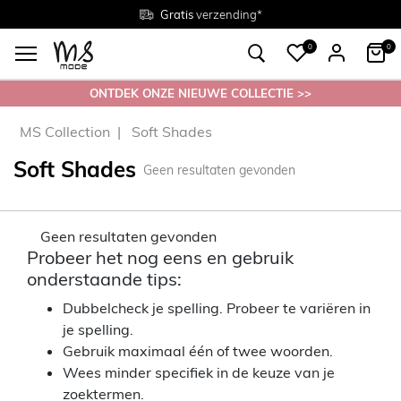
Gratis
Gratis
retourneren in de winkel
Maten
verzending*
38 - 54
0
0
ONTDEK ONZE NIEUWE COLLECTIE >>
MS Collection
Soft Shades
Soft Shades
Geen resultaten gevonden
Geen resultaten gevonden
Probeer het nog eens en gebruik
onderstaande tips:
Dubbelcheck je spelling. Probeer te variëren in
je spelling.
Gebruik maximaal één of twee woorden.
Wees minder specifiek in de keuze van je
zoektermen.