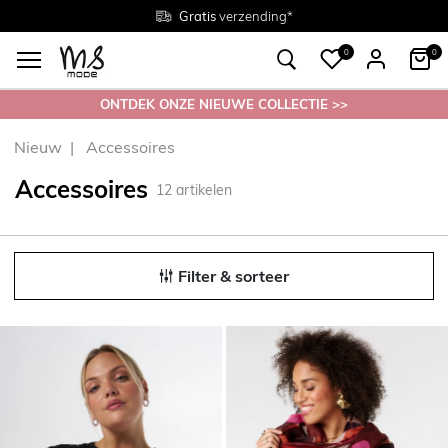
Gratis
Gratis
retourneren in de winkel
Maten
verzending*
38 - 54
0
0
ONTDEK ONZE NIEUWE COLLECTIE >>
Nieuw
Accessoires
Accessoires
12
artikelen
Filter & sorteer