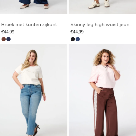
Broek met kanten zijkant
Skinny leg high waist jeans CHERRY
€44,99
€44,99