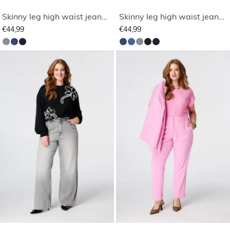
Skinny leg high waist jeans CHERRY
Skinny leg high waist jeans CHERRY
€44,99
€44,99