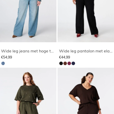
Wide leg jeans met hoge taille
Wide leg pantalon met elastische taille
€54,99
€44,99