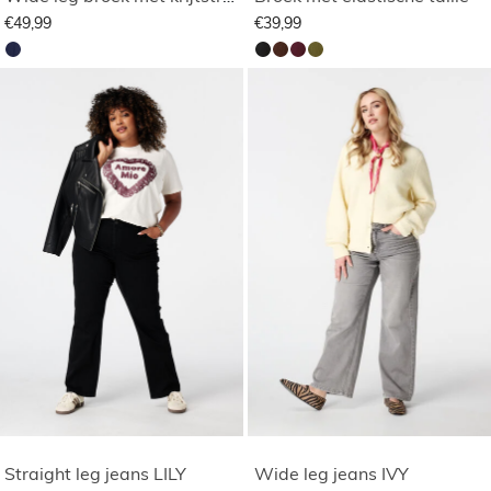
€49,99
€39,99
Straight leg jeans LILY
Wide leg jeans IVY