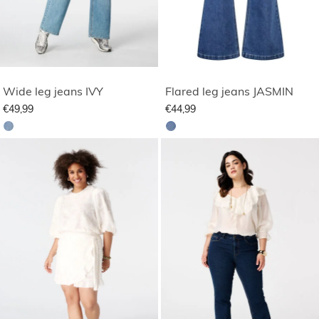
Wide leg jeans IVY
Flared leg jeans JASMIN
€49,99
€44,99