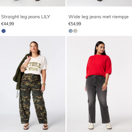
Straight leg jeans LILY
Wide leg jeans met riempje
€44,99
€54,99