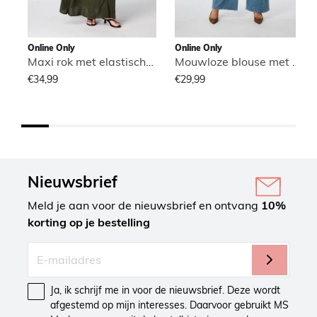
Online Only
Online Only
Maxi rok met elastische taille
Mouwloze blouse met hoge hals
€34,99
€29,99
Nieuwsbrief
Meld je aan voor de nieuwsbrief en ontvang
10%
korting op je bestelling
Ja, ik schrijf me in voor de nieuwsbrief. Deze wordt
afgestemd op mijn interesses. Daarvoor gebruikt MS