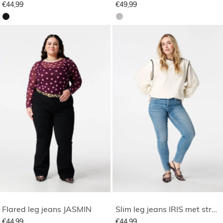
€44,99
€49,99
Flared leg jeans JASMIN
Slim leg jeans IRIS met stretch
€44,99
€44,99