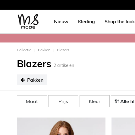
Nieuw
Kleding
Shop the look
Collectie
Pakken
Blazers
Blazers
2
artikelen
Pakken
geselecteerd Pakken
Maat
Prijs
Kleur
Alle fi