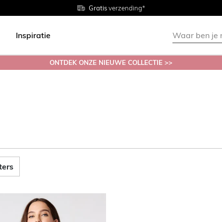
Gratis
Gratis
retourneren in de winkel
Maten
verzending*
38 - 54
Inspiratie
ONTDEK ONZE NIEUWE COLLECTIE >>
lters