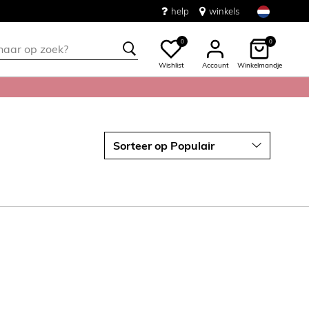
help
winkels
0
0
Wishlist
Account
Winkelmandje