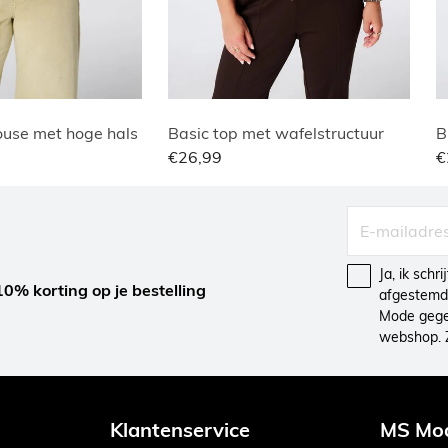
use met hoge hals
Basic top met wafelstructuur
B
€26,99
€
Ja, ik schr
10% korting op je bestelling
afgestemd 
Mode gegev
webshop. 
Klantenservice
MS Mo