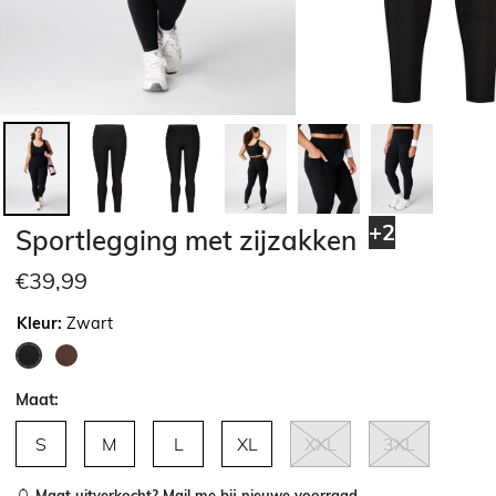
+2
Sportlegging met zijzakken
€39,99
Kleur:
Zwart
geselecteerd
Maat:
S
M
L
XL
XXL
3XL
Maat uitverkocht?
Mail me bij nieuwe voorraad