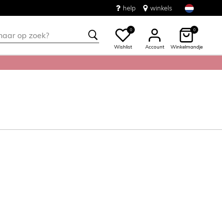
help
winkels
0
0
Wishlist
Account
Winkelmandje