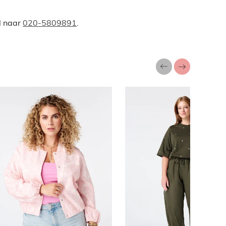
l naar
020-5809891
.