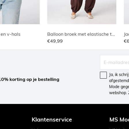
 en v-hals
Balloon broek met elastische taille
Ja
€49,99
€
Ja, ik schr
10% korting op je bestelling
afgestemd 
Mode gegev
webshop. 
Klantenservice
MS Mo