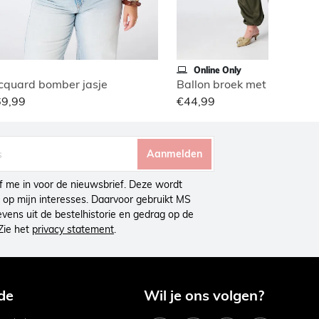
Online Only
cquard bomber jasje
Ballon broek met cargo loo
69,99
€44,99
Aanmelden
ijf me in voor de nieuwsbrief. Deze wordt
op mijn interesses. Daarvoor gebruikt MS
ens uit de bestelhistorie en gedrag op de
Zie het
privacy statement
.
de
Wil je ons volgen?