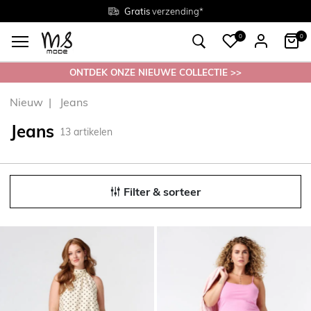
Gratis
Gratis
retourneren in de winkel
Maten
verzending*
38 - 54
0
0
ONTDEK ONZE NIEUWE COLLECTIE >>
Nieuw
Jeans
Jeans
13
artikelen
Filter & sorteer