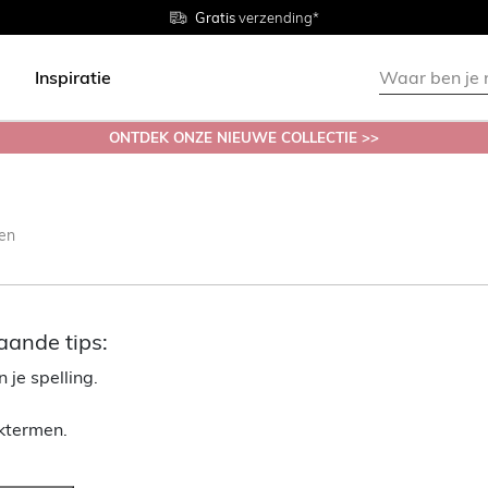
Gratis
Gratis
retourneren in de winkel
Maten
verzending*
38 - 54
Inspiratie
ONTDEK ONZE NIEUWE COLLECTIE >>
en
aande tips:
 je spelling.
ektermen.