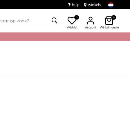
help
winkels
0
0
Wishlist
Account
Winkelmandje