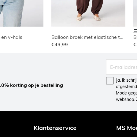
 en v-hals
Balloon broek met elastische taille
B
€49,99
€
Ja, ik schr
10% korting op je bestelling
afgestemd 
Mode gegev
webshop. 
Klantenservice
MS Mo