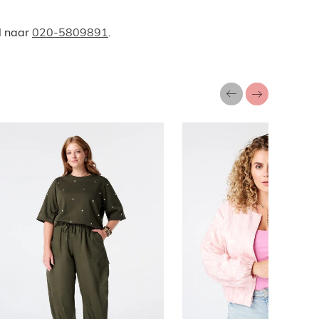
l naar
020-5809891
.