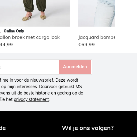
Online Only
allon broek met cargo look
Jacquard bomber jasje
44,99
€69,99
Aanmelden
ijf me in voor de nieuwsbrief. Deze wordt
op mijn interesses. Daarvoor gebruikt MS
ens uit de bestelhistorie en gedrag op de
Zie het
privacy statement
.
de
Wil je ons volgen?