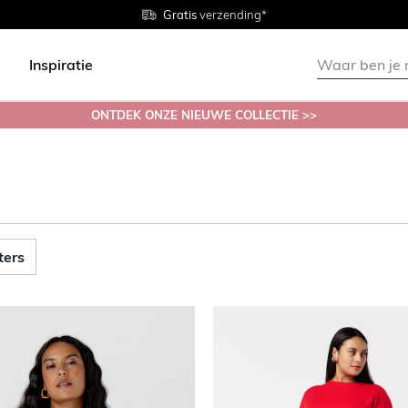
Gratis
Gratis
retourneren in de winkel
Maten
verzending*
38 - 54
Inspiratie
ONTDEK ONZE NIEUWE COLLECTIE >>
lters