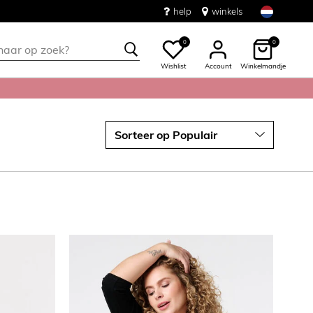
help
winkels
0
0
Wishlist
Account
Winkelmandje