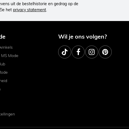
ens uit de bestelhistorie en gedrag op de
Zie het
privacy statement
.
de
Wil je ons volgen?
inkels
j MS Mode
lub
Mode
heid
m
tellingen