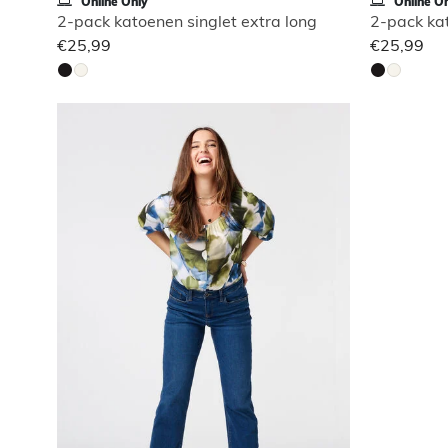
Online Only
Online On
2-pack katoenen singlet extra long
2-pack kat
€25,99
€25,99