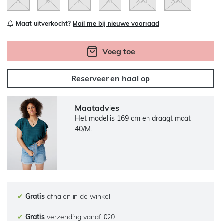
S
M
L
XL
XXL
3XL
Maat uitverkocht?
Mail me bij nieuwe voorraad
Voeg toe
Reserveer en haal op
Maatadvies
Het model is 169 cm en draagt maat
40/M.
✔
Gratis
afhalen in de winkel
✔
Gratis
verzending vanaf €20