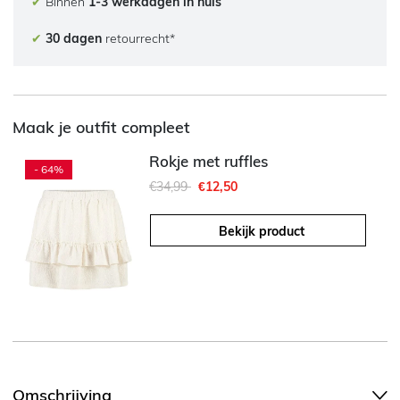
✔
Binnen
1-3 werkdagen in huis
✔
30 dagen
retourrecht*
Maak je outfit compleet
Rokje met ruffles
- 64%
Afgeprijsd van
naar
€34,99
€12,50
Bekijk product
Omschrijving