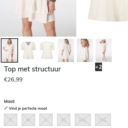
+2
Top met structuur
€26,99
Maat:
Vind je perfecte maat
S
M
L
XL
XXL
3XL