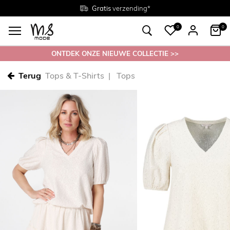
Gratis
Gratis
retourneren in de winkel
Maten
verzending*
38 - 54
0
0
ONTDEK ONZE NIEUWE COLLECTIE >>
Terug
Tops & T-Shirts
Tops