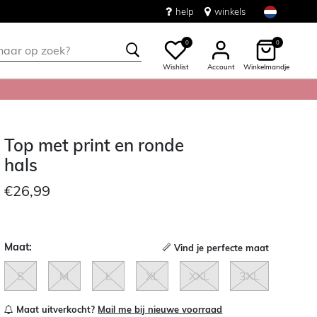
help
winkels
0
0
Wishlist
Account
Winkelmandje
Top met print en ronde
hals
€26,99
Maat:
Vind je perfecte maat
S
M
L
XL
XXL
3XL
Maat uitverkocht?
Mail me bij nieuwe voorraad