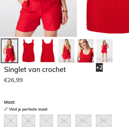
+2
Singlet van crochet
€26,99
Maat:
Vind je perfecte maat
S
M
L
XL
XXL
3XL