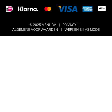
© 2025 MSNL BV
PRIVACY
ALGEMENE VOORWAARDEN
WERKEN BIJ MS MODE