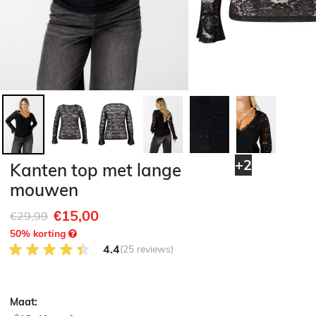
+2
Kanten top met lange
mouwen
€15,00
Afgeprijsd van
naar
€29,99
50
% korting
4.4 van 5 Klantenbeoordeling
4.4
(25 reviews)
Maat: