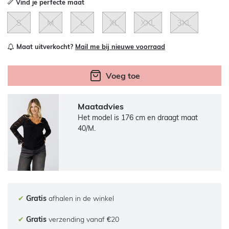
Vind je perfecte maat
S
M
L
XL
XXL
3XL
Maat uitverkocht?
Mail me bij nieuwe voorraad
Voeg toe
Maatadvies
Het model is 176 cm en draagt maat
40/M.
✔
Gratis
afhalen in de winkel
✔
Gratis
verzending vanaf €20