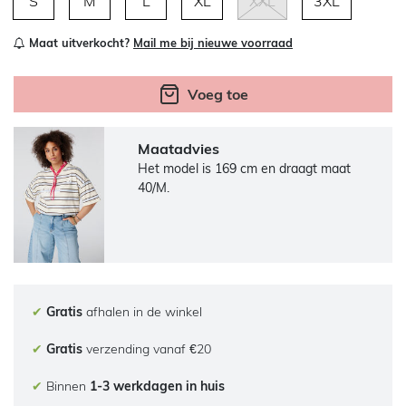
S
M
L
XL
XXL
3XL
Maat uitverkocht?
Mail me bij nieuwe voorraad
Voeg toe
Maatadvies
Het model is 169 cm en draagt maat
40/M.
✔
Gratis
afhalen in de winkel
✔
Gratis
verzending vanaf €20
✔
Binnen
1-3 werkdagen in huis