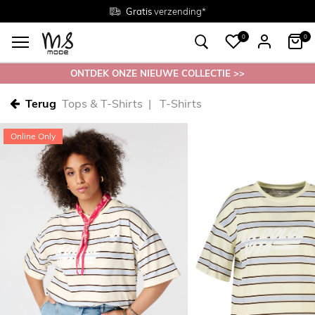
Gratis
Gratis
retourneren in de winkel
Maten
verzending*
38 - 54
0
0
ONTDEK ONZE NIEUWE COLLECTIE >>
Terug
Tops & T-Shirts
T-Shirts
Online Only