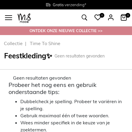
Gratis
Gratis
retourneren in de winkel
Maten
verzending*
38 - 54
0
0
ONTDEK ONZE NIEUWE COLLECTIE >>
Collectie
Time To Shine
Feestkleding✨
Geen resultaten gevonden
Geen resultaten gevonden
Probeer het nog eens en gebruik
onderstaande tips:
Dubbelcheck je spelling. Probeer te variëren in
je spelling.
Gebruik maximaal één of twee woorden.
Wees minder specifiek in de keuze van je
zoektermen.