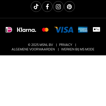
© 2025 MSNL BV
PRIVACY
ALGEMENE VOORWAARDEN
WERKEN BIJ MS MODE