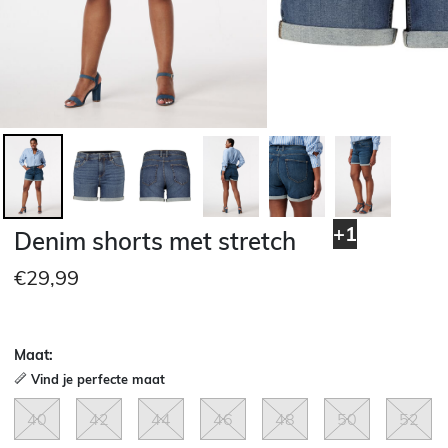
+1
Denim shorts met stretch
€29,99
Maat:
Vind je perfecte maat
40
42
44
46
48
50
52