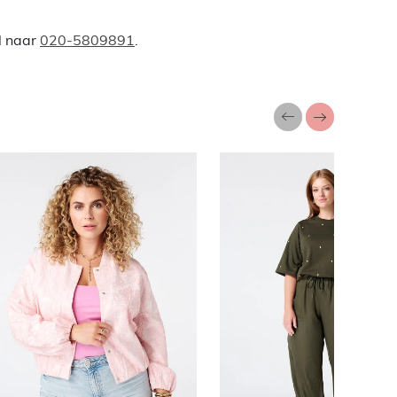
l naar
020-5809891
.