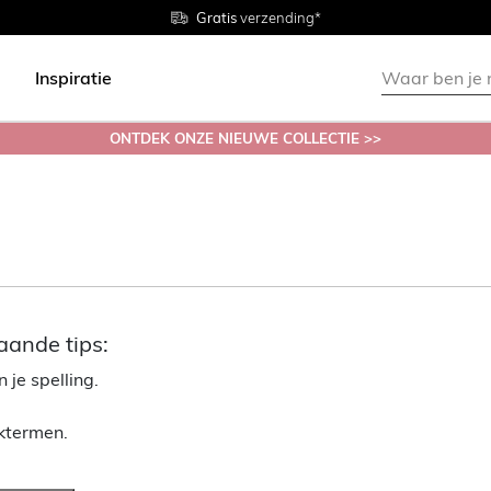
Gratis
Gratis
retourneren in de winkel
Maten
verzending*
38 - 54
Inspiratie
ONTDEK ONZE NIEUWE COLLECTIE >>
aande tips:
 je spelling.
ektermen.