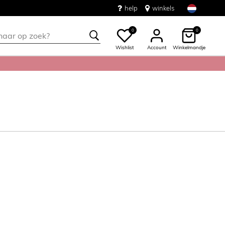
help
winkels
0
0
Wishlist
Account
Winkelmandje