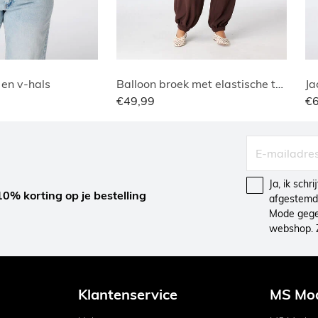
 en v-hals
Balloon broek met elastische taille
Ja
€49,99
€
Ja, ik schr
10% korting op je bestelling
afgestemd 
Mode gegev
webshop. 
Klantenservice
MS Mo