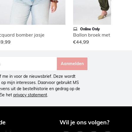
Online Only
cquard bomber jasje
Ballon broek met cargo loo
69,99
€44,99
Aanmelden
ijf me in voor de nieuwsbrief. Deze wordt
op mijn interesses. Daarvoor gebruikt MS
ens uit de bestelhistorie en gedrag op de
Zie het
privacy statement
.
de
Wil je ons volgen?