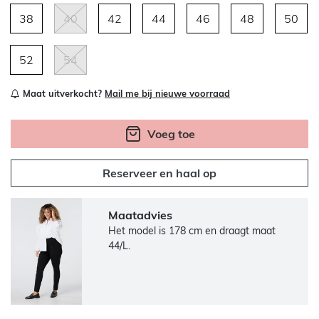
38
40
42
44
46
48
50
52
54
Maat uitverkocht?
Mail me bij nieuwe voorraad
Voeg toe
Reserveer en haal op
Maatadvies
Het model is 178 cm en draagt maat
44/L.