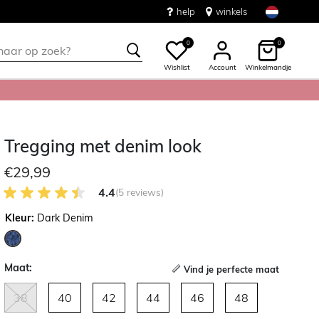
help
winkels
0
0
Wishlist
Account
Winkelmandje
Tregging met denim look
€29,99
4.4 van 5 Klantenbeoordeling
4.4
(5 reviews)
Kleur:
Dark Denim
geselecteerd
Maat:
Vind je perfecte maat
38
40
42
44
46
48