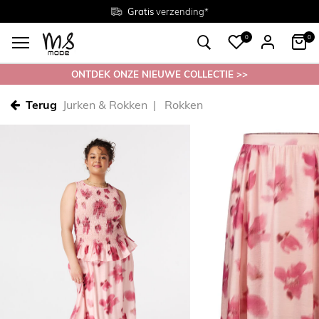
Gratis
Gratis
retourneren in de winkel
Maten
verzending*
38 - 54
0
0
ONTDEK ONZE NIEUWE COLLECTIE >>
Terug
Jurken & Rokken
Rokken