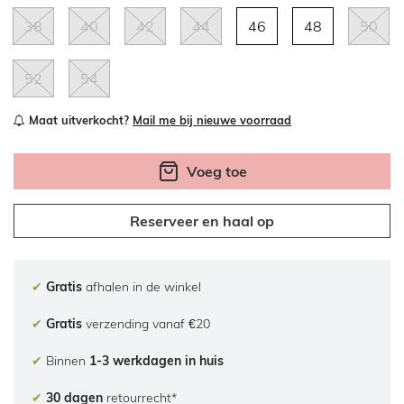
38
40
42
44
46
48
50
52
54
Maat uitverkocht?
Mail me bij nieuwe voorraad
Voeg toe
Reserveer en haal op
✔
Gratis
afhalen in de winkel
✔
Gratis
verzending vanaf €20
✔
Binnen
1-3 werkdagen in huis
✔
30 dagen
retourrecht*