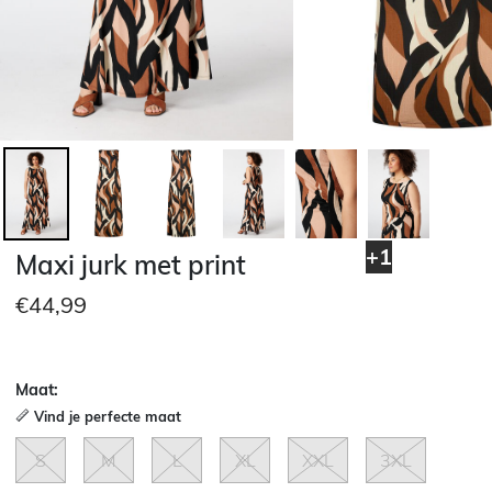
+1
Maxi jurk met print
€44,99
Maat:
Vind je perfecte maat
S
M
L
XL
XXL
3XL