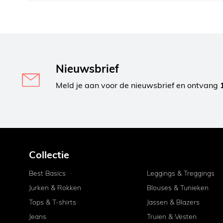
Nieuwsbrief
Meld je aan voor de nieuwsbrief en ontvang
Collectie
Best Basics
Leggings & Treggings
Jurken & Rokken
Blouses & Tunieken
Tops & T-shirts
Jassen & Blazers
Jeans
Truien & Vesten