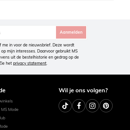
Aanmelden
ijf me in voor de nieuwsbrief. Deze wordt
op mijn interesses. Daarvoor gebruikt MS
ens uit de bestelhistorie en gedrag op de
Zie het
privacy statement
.
de
Wil je ons volgen?
inkels
j MS Mode
lub
Mode