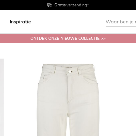
Gratis
Gratis
retourneren in de winkel
Maten
verzending*
38 - 54
Inspiratie
ONTDEK ONZE NIEUWE COLLECTIE >>