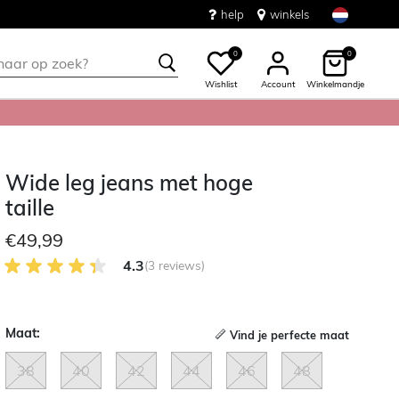
help
winkels
0
0
Wishlist
Account
Winkelmandje
Wide leg jeans met hoge
taille
€49,99
4.3 van 5 Klantenbeoordeling
4.3
(3 reviews)
Maat:
Vind je perfecte maat
38
40
42
44
46
48