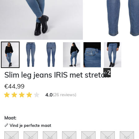
+2
Slim leg jeans IRIS met stretch
€44,99
4.0 van 5 Klantenbeoordeling
4.0
(26 reviews)
Maat:
Vind je perfecte maat
40
42
44
46
48
50
52