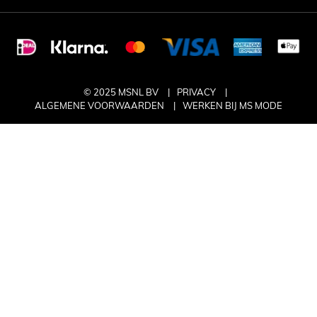
© 2025 MSNL BV
PRIVACY
ALGEMENE VOORWAARDEN
WERKEN BIJ MS MODE