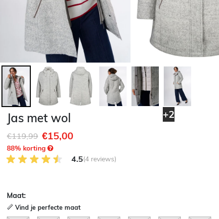
+2
Jas met wol
€15,00
Afgeprijsd van
naar
€119,99
88
% korting
4.5 van 5 Klantenbeoordeling
4.5
(4 reviews)
Maat:
Vind je perfecte maat