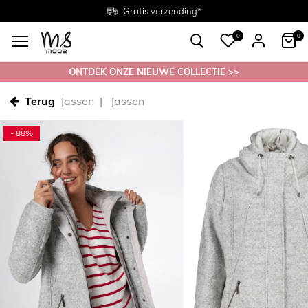
Gratis
Gratis
retourneren in de winkel
Maten
verzending*
38 - 54
0
0
ONTDEK ONZE NIEUWE COLLECTIE >>
Terug
Jassen
Jassen
- 88%