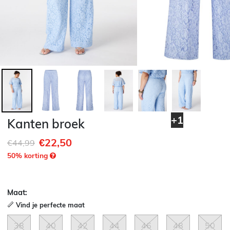
+1
Kanten broek
€22,50
Afgeprijsd van
naar
€44,99
50
% korting
Maat:
Vind je perfecte maat
38
40
42
44
46
48
50