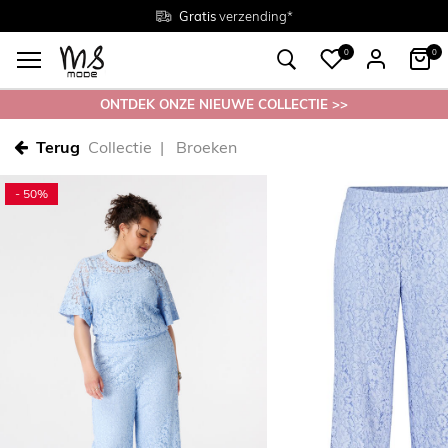
Gratis
Gratis
retourneren in de winkel
Maten
verzending*
38 - 54
0
0
ONTDEK ONZE NIEUWE COLLECTIE >>
Terug
Collectie
Broeken
- 50%