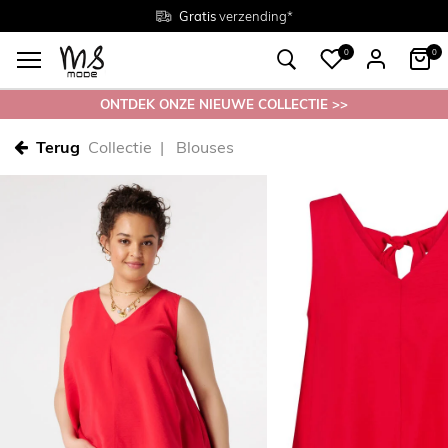
Gratis
Gratis
retourneren in de winkel
Maten
verzending*
38 - 54
0
0
ONTDEK ONZE NIEUWE COLLECTIE >>
Terug
Collectie
Blouses