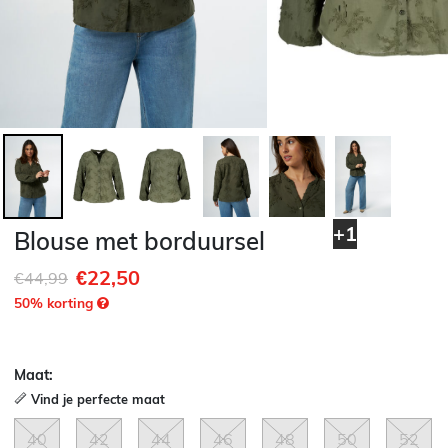
+1
Blouse met borduursel
€22,50
Afgeprijsd van
naar
€44,99
50
% korting
Maat:
Vind je perfecte maat
40
42
44
46
48
50
52