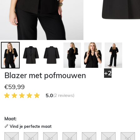
+2
Blazer met pofmouwen
€59,99
5.0 van 5 Klantenbeoordeling
5.0
(2 reviews)
Maat:
Vind je perfecte maat
38
40
42
44
46
48
50