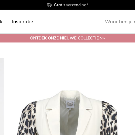
Gratis
Gratis
retourneren in de winkel
Maten
verzending*
38 - 54
ok
Inspiratie
ONTDEK ONZE NIEUWE COLLECTIE >>