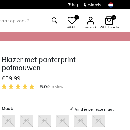
help
winkels
0
0
Wishlist
Account
Winkelmandje
Blazer met panterprint
pofmouwen
€59,99
5.0 van 5 Klantenbeoordeling
5.0
(2 reviews)
Maat:
Vind je perfecte maat
40
42
44
46
48
50