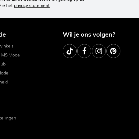
Zie het
privacy statement
.
de
Wil je ons volgen?
inkels
j MS Mode
lub
Mode
heid
m
tellingen